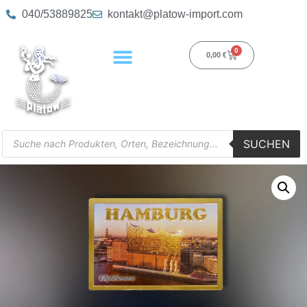
040/53889825
kontakt@platow-import.com
0
0,00
€
SUCHEN