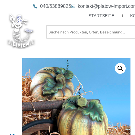
040/53889825
kontakt@platow-import.co
STARTSEITE
K