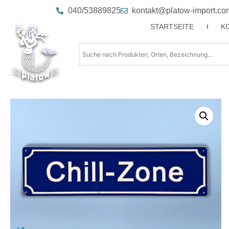
040/53889825
kontakt@platow-import.co
STARTSEITE
K