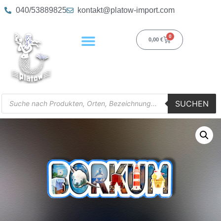
040/53889825
kontakt@platow-import.com
0
0,00
€
SUCHEN