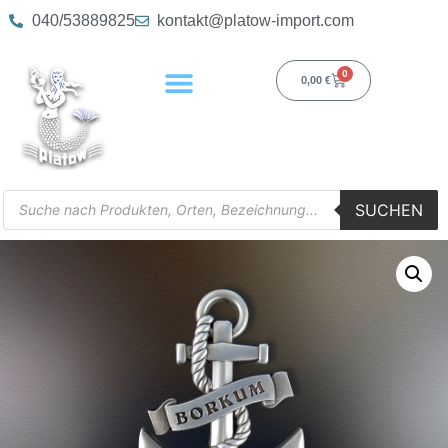
040/53889825
kontakt@platow-import.com
0
0,00
€
SUCHEN