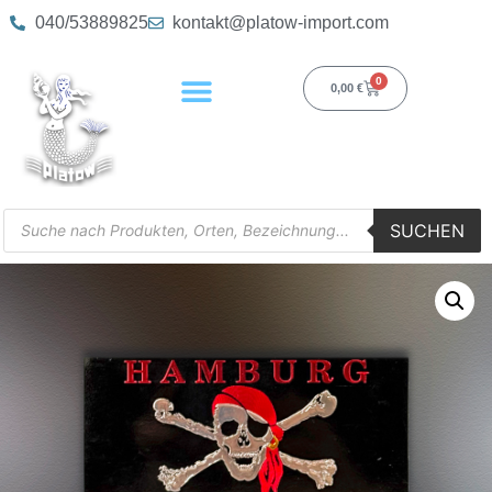
040/53889825
kontakt@platow-import.com
0
0,00
€
SUCHEN