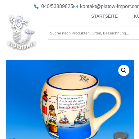
040/53889825
kontakt@platow-import.co
STARTSEITE
K