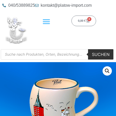
040/53889825
kontakt@platow-import.com
0
0,00
€
SUCHEN