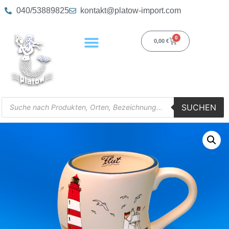
040/53889825
kontakt@platow-import.com
0
0,00
€
SUCHEN