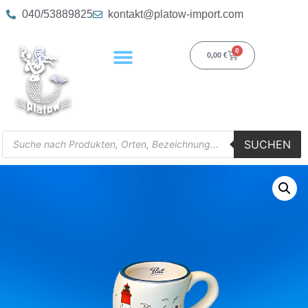
040/53889825
kontakt@platow-import.com
0
0,00
€
SUCHEN