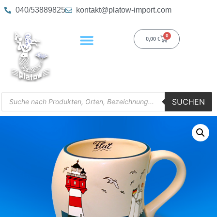
040/53889825
kontakt@platow-import.com
0
0,00
€
SUCHEN