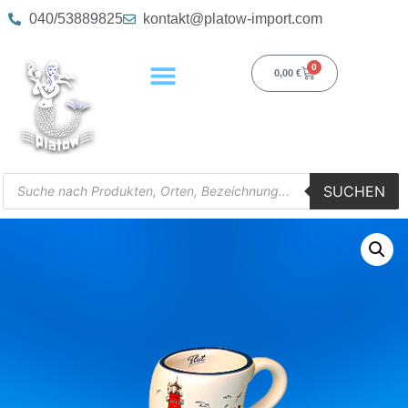
040/53889825
kontakt@platow-import.com
0
0,00
€
SUCHEN