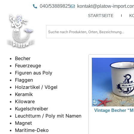
040/53889825
kontakt@platow-import.co
STARTSEITE
K
Becher
Feuerzeuge
Figuren aus Poly
Flaggen
Holzartikel / Vögel
Keramik
Kiloware
Kugelschreiber
Vintage Becher “M
Leuchtturm / Poly mit Namen
Magnet
Maritime-Deko